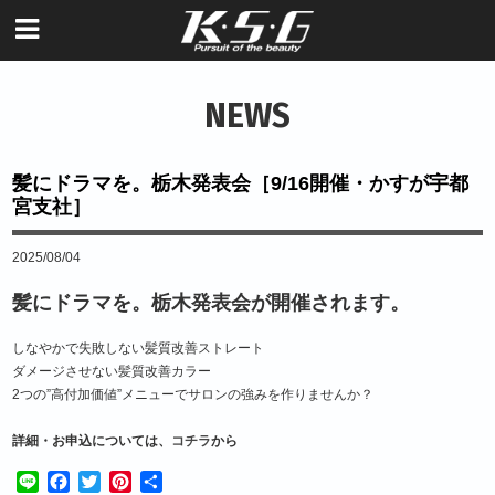
NEWS
髪にドラマを。栃木発表会［9/16開催・かすが宇都
宮支社］
2025/08/04
髪にドラマを。栃木発表会が開催されます。
しなやかで失敗しない髪質改善ストレート
ダメージさせない髪質改善カラー
2つの”高付加価値”メニューでサロンの強みを作りませんか？
詳細・お申込については、
コチラ
から
Line
Facebook
Twitter
Pinterest
共