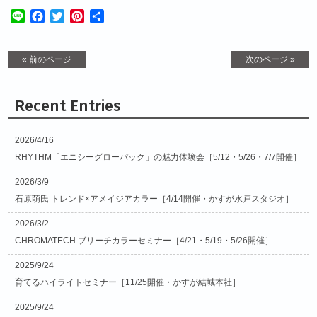
Line
Facebook
Twitter
Pinterest
共
有
« 前のページ
次のページ »
Recent Entries
2026/4/16
RHYTHM「エニシーグローパック」の魅力体験会［5/12・5/26・7/7開催］
2026/3/9
石原萌氏 トレンド×アメイジアカラー［4/14開催・かすが水戸スタジオ］
2026/3/2
CHROMATECH ブリーチカラーセミナー［4/21・5/19・5/26開催］
2025/9/24
育てるハイライトセミナー［11/25開催・かすが結城本社］
2025/9/24